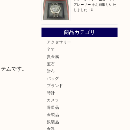
アレーサー をお買取りいた
しました！U
商品カテゴリ
アクセサリー
全て
貴金属
宝石
イテムです。
財布
バッグ
ブランド
時計
カメラ
骨董品
金製品
銀製品
食器