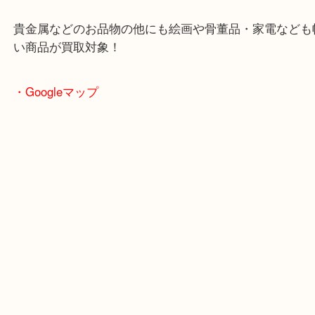
土日も休まず営業中！
全国1,500店舗以上で展開してるスケールメリット
い取り！
貴金属などのお品物の他にも絵画や骨董品・家電な
い商品が買取対象！
・Googleマップ