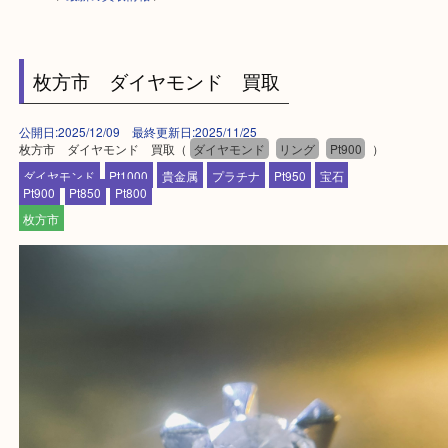
HOME
>
最新の買取情報
>
枚方市 ダイヤモンド 買取
公開日:2025/12/09 最終更新日:2025/11/25
枚方市 ダイヤモンド 買取（
ダイヤモンド
リング
Pt900
）
ダイヤモンド
Pt1000
貴金属
プラチナ
Pt950
宝石
Pt900
Pt850
Pt800
枚方市