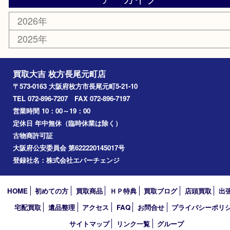
商品券
金券
古銭
金貨
記念メダル
喫煙具
鉄道模型
楽器
おもちゃ
携帯電話
切手
お線香
その他
お知らせ
コラム
エリアカテゴリ