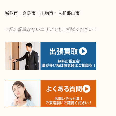
・出張買取エリア
木津川市・精華町・京田辺市・井手町
和束町・笠置町・高の原・西大寺・南山城村
城陽市・奈良市・生駒市・大和郡山市