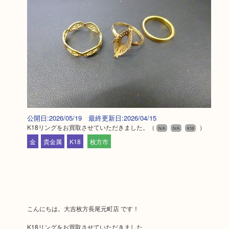
公開日:2026/05/19 最終更新日:2026/04/15
K18リングをお買取させていただきました。
（
）
N/A
N/A
K18
金
貴金属
K18
枚方市
こんにちは。大吉枚方長尾元町店 です！
K18リングをお買取させていただきました。