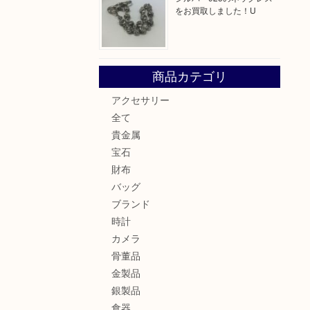
をお買取しました！U
商品カテゴリ
アクセサリー
全て
貴金属
宝石
財布
バッグ
ブランド
時計
カメラ
骨董品
金製品
銀製品
食器