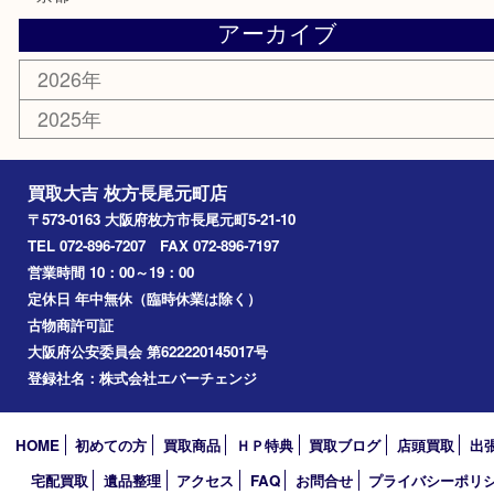
商品券
金券
古銭
金貨
記念メダル
喫煙具
鉄道模型
楽器
おもちゃ
携帯電話
切手
お線香
その他
お知らせ
コラム
エリアカテゴリ