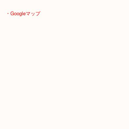
全国2,000店舗以上で展開してるスケールメリット
い取り！
貴金属などのお品物の他にも絵画や骨董品・家電な
い商品が買取対象！
・Googleマップ