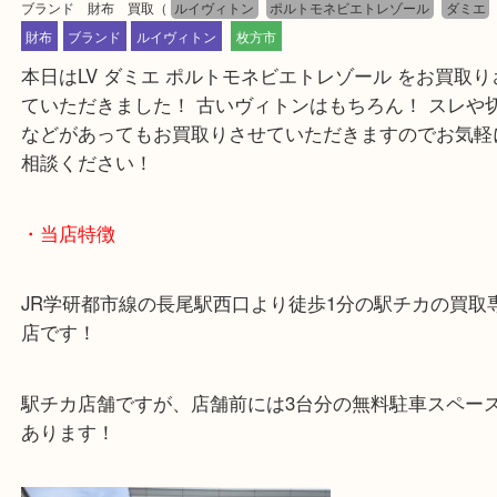
公開日:2026/02/08 最終更新日:2026/01/28
ブランド 財布 買取
（
ルイヴィトン
ポルトモネビエトレゾール
ダ
財布
ブランド
ルイヴィトン
枚方市
本日はLV ダミエ ポルトモネビエトレゾール をお買
ていただきました！ 古いヴィトンはもちろん！ ス
などがあってもお買取りさせていただきますのでお
相談ください！
・当店特徴
JR学研都市線の長尾駅西口より徒歩1分の駅チカの
店です！