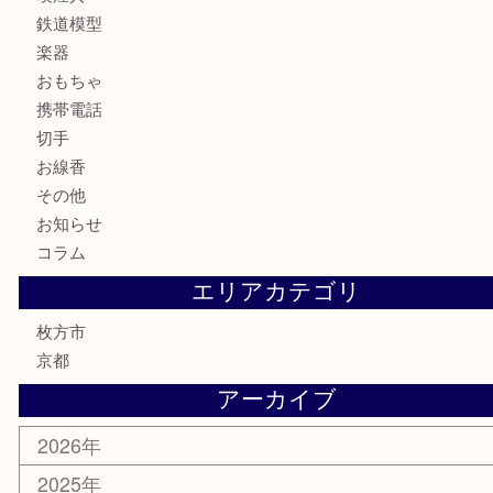
宝石
財布
バッグ
ブランド
時計
カメラ
骨董品
金製品
銀製品
食器
テレホンカード
商品券
金券
古銭
金貨
記念メダル