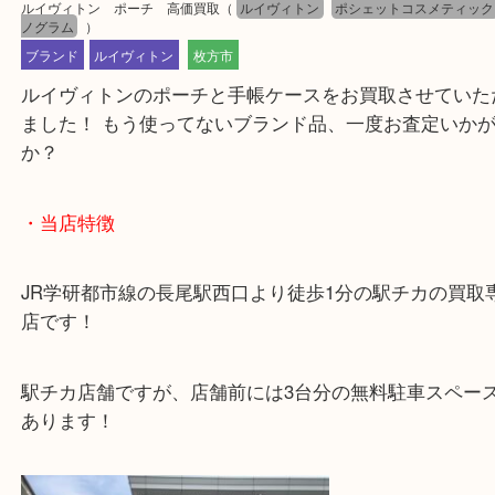
公開日:2026/02/07 最終更新日:2026/01/28
ルイヴィトン ポーチ 高価買取
（
ルイヴィトン
ポシェットコスメテ
ノグラム
）
ブランド
ルイヴィトン
枚方市
ルイヴィトンのポーチと手帳ケースをお買取させて
ました！ もう使ってないブランド品、一度お査定い
か？
・当店特徴
JR学研都市線の長尾駅西口より徒歩1分の駅チカの
店です！