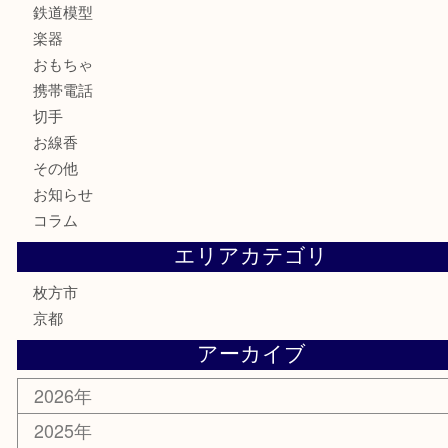
宝石
財布
バッグ
ブランド
時計
カメラ
骨董品
金製品
銀製品
食器
テレホンカード
商品券
金券
古銭
金貨
記念メダル