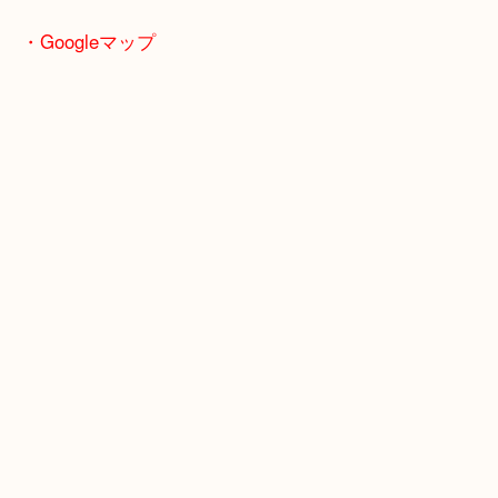
全国2,000店舗以上で展開してるスケールメリット
い取り！
貴金属などのお品物の他にも絵画や骨董品・家電な
い商品が買取対象！
・Googleマップ