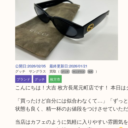
公開日:2026/02/05 最終更新日:2026/01/21
グッチ サングラス 買取
（
）
グッチ
サングラス
N/A
ブランド
グッチ
枚方市
こんにちは！大吉 枚方長尾元町店です！ 本日
「買ったけど自分には似合わなくて…」「ずっ
状態も良く、精一杯のお値段をつけさせていた
当店はカフェのように気軽に入りやすい雰囲気