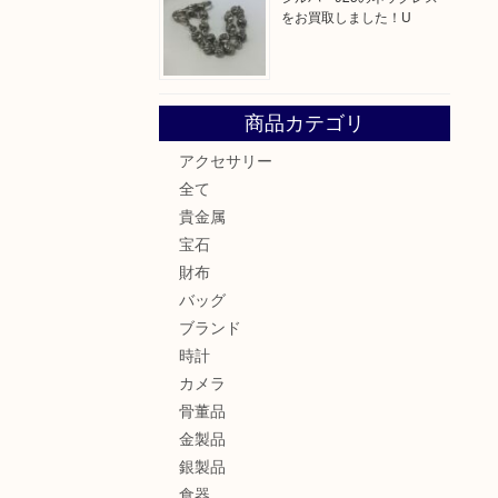
をお買取しました！U
商品カテゴリ
アクセサリー
全て
貴金属
宝石
財布
バッグ
ブランド
時計
カメラ
骨董品
金製品
銀製品
食器