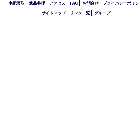
買取大吉 枚方長尾元町店
〒573-0163 大阪府枚方市長尾元町5-21-10
TEL 072-896-7207 FAX 072-896-7197
営業時間 10：00～19：00
定休日 年中無休（臨時休業は除く）
古物商許可証
大阪府公安委員会 第622220145017号
登録社名：株式会社エバーチェンジ
HOME
初めての方
買取商品
ＨＰ特典
買取ブログ
店頭買取
宅配買取
遺品整理
アクセス
FAQ
お問合せ
プライバシー
サイトマップ
リンク一覧
グループ