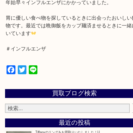
公開日:2026/01/20
ブログ カゴメ バナナスムージー
（ ）
その他
枚方市
年始早々インフルエンザにかかっていました。
胃に優しい食べ物を探しているときに出会ったおい
物です。最近では晩御飯をカップ麺済ませるときに
いています
＃インフルエンザ
Facebook
Twitter
Line