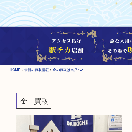
HOME
>
最新の買取情報
>
金の買取は当店へA
金 買取