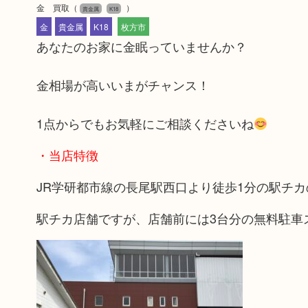
金 買取
（
）
貴金属
K18
金
貴金属
K18
枚方市
あなたのお家に金眠っていませんか？
金相場が高いいまがチャンス！
1点からでもお気軽にご相談くださいね
・当店特徴
JR学研都市線の長尾駅西口より徒歩1分の駅チ
駅チカ店舗ですが、店舗前には3台分の無料駐車