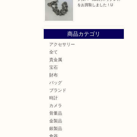
をお買取しました！U
商品カテゴリ
アクセサリー
全て
貴金属
宝石
財布
バッグ
ブランド
時計
カメラ
骨董品
金製品
銀製品
食器