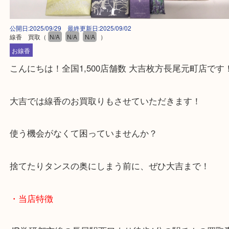
公開日:2025/09/29 最終更新日:2025/09/02
線香 買取
（
N/A
N/A
N/A
）
お線香
こんにちは！全国1,500店舗数 大吉枚方長尾元町店
大吉では線香のお買取りもさせていただきます！
使う機会がなくて困っていませんか？