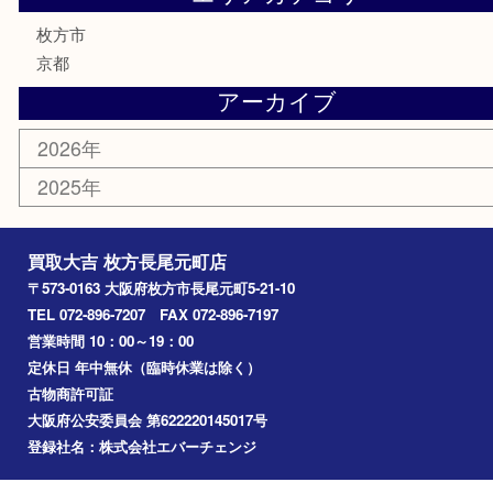
食器
テレホンカード
商品券
金券
古銭
金貨
記念メダル
喫煙具
鉄道模型
楽器
おもちゃ
携帯電話
切手
お線香
その他
お知らせ