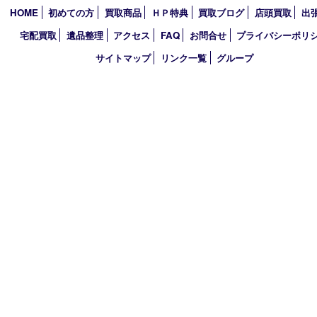
コラム
エリアカテゴリ
枚方市
京都
アーカイブ
2026年
2025年
買取大吉 枚方長尾元町店
〒573-0163 大阪府枚方市長尾元町5-21-10
TEL 072-896-7207 FAX 072-896-7197
営業時間 10：00～19：00
定休日 年中無休（臨時休業は除く）
古物商許可証