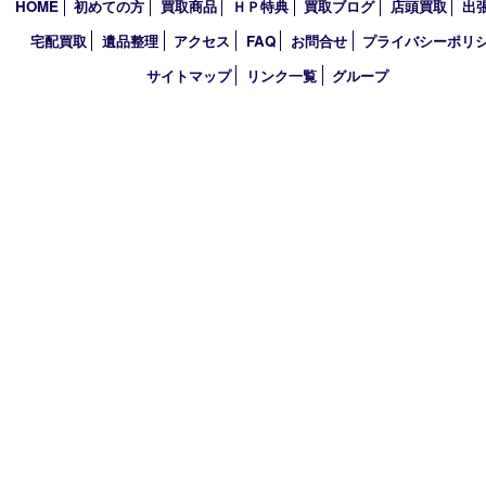
コラム
エリアカテゴリ
枚方市
京都
アーカイブ
2026年
2025年
買取大吉 枚方長尾元町店
〒573-0163 大阪府枚方市長尾元町5-21-10
TEL 072-896-7207 FAX 072-896-7197
営業時間 10：00～19：00
定休日 年中無休（臨時休業は除く）
古物商許可証