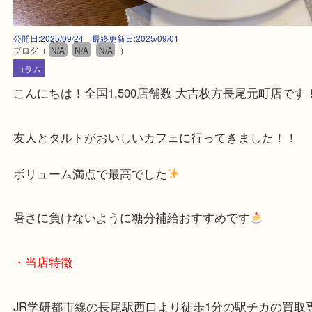
公開日:2025/09/24 最終更新日:2025/09/01
ブログ
（
N/A
N/A
N/A
）
コラム
こんにちは！全国1,500店舗数 大吉枚方長尾元町店
友人とタルトがおいしいカフェに行ってきました！
ボリューム満点で最高でした
暑さに負けないように糖分補給おすすめです