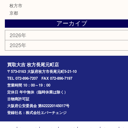
食器
テレホンカード
商品券
金券
古銭
金貨
記念メダル
喫煙具
鉄道模型
楽器
おもちゃ
携帯電話
切手
お線香
その他
お知らせ