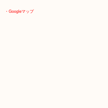
全国1,500店舗以上で展開してるスケールメリット
い取り！
貴金属などのお品物の他にも絵画や骨董品・家電な
い商品が買取対象！
・Googleマップ