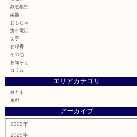
宝石
財布
バッグ
ブランド
時計
カメラ
骨董品
金製品
銀製品
食器
テレホンカード
商品券
金券
古銭
金貨
記念メダル