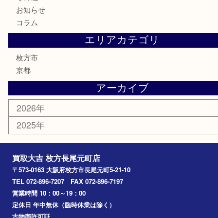
骨董品
金製品
銀製品
食器
テレホンカード
商品券
金券
古銭
金貨
記念メダル
喫煙具
鉄道模型
楽器
おもちゃ
携帯電話
切手