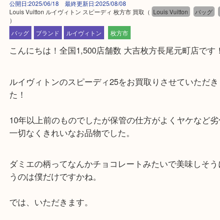
公開日:2025/06/18 最終更新日:2025/08/08
Louis Vuitton ルイヴィトン スピーディ 枚方市 買取
（
Louis Vuitton
バ
）
バッグ
ブランド
ルイヴィトン
枚方市
こんにちは！全国1,500店舗数 大吉枚方長尾元町店
ルイヴィトンのスピーディ25をお買取りさせていた
た！
10年以上前のものでしたが保管の仕方がよくヤケな
一切なくきれいなお品物でした。