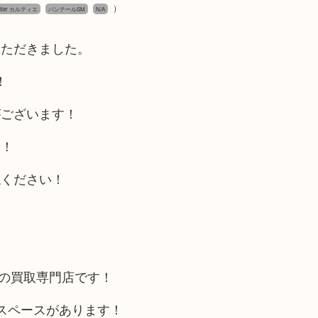
）
rtier カルティエ
パンテールSM
N/A
いただきました。
！
がございます！
い！
ねください！
カの買取専門店です！
スペースがあります！