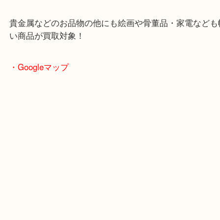
土日も休まず営業中！
全国2,000店舗以上で展開してるスケールメリット
い取り！
貴金属などのお品物の他にも絵画や骨董品・家電な
い商品が買取対象！
・Googleマップ