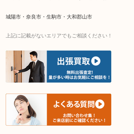
・出張買取エリア
木津川市・精華町・京田辺市・井手町
和束町・笠置町・高の原・西大寺・南山城村
城陽市・奈良市・生駒市・大和郡山市