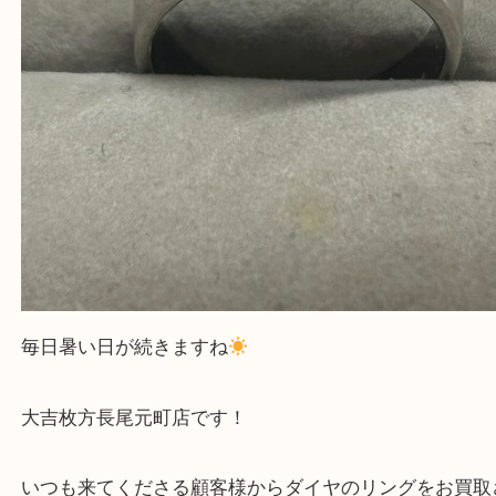
求人要項はここをクリック
ほかのブログをご覧になりたい方はこちらをクリッ
ださい。
https://daikichi-hirakatanagao.com/news/
Facebook
Twitter
Line
ダイヤのリングをお買取させていただきまし
公開日:2026/07/09 最終更新日:2026/06/04
ダイヤのリングをお買取させていただきました！（
N/A
N/A
ダイヤ
ダイヤモンド
プラチナ
貴金属
宝石
枚方市