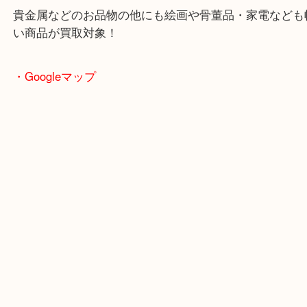
ダイヤはカラーやカットなど様々な視点からお査定
ただきました！
本日も喜んでいただけて良かったです
・当店特徴
JR学研都市線の長尾駅西口より徒歩1分の駅チカの
店です！
駅チカ店舗ですが、店舗前には3台分の無料駐車ス
あります！