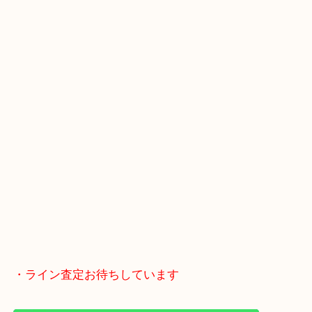
土日も休まず営業中！
全国2,000店舗以上で展開してるスケールメリット
い取り！
貴金属などのお品物の他にも絵画や骨董品・家電な
い商品が買取対象！
・Googleマップ