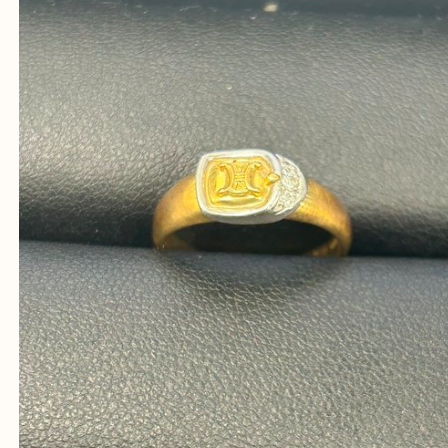
ほかのブログをご覧になりたい方はこちらをクリッ
ださい。
https://daikichi-hirakatanagao.com/news/
Facebook
Twitter
Line
セリーヌの金の指輪をお買取しました
公開日:2026/07/15 最終更新日:2026/06/18
セリーヌの金の指輪をお買取しました
（
セリーヌ
N/A
金
）
金
ブランド
セリーヌ
枚方市