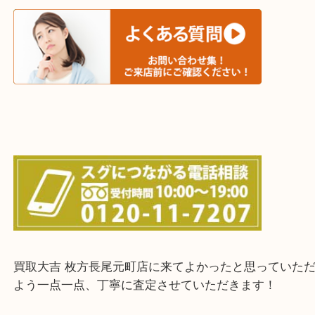
・出張買取エリア
木津川市・精華町・京田辺市・井手町
和束町・笠置町・高の原・西大寺・南山城村
城陽市・奈良市・生駒市・大和郡山市