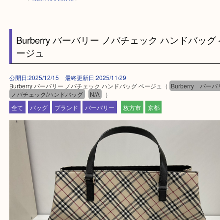
HOME
>
最新の買取情報
>
Burberry バーバリー ノバチェック ハンドバ
ージュ
公開日:2025/12/15 最終更新日:2025/11/29
Burberry バーバリー ノバチェック ハンドバッグ ベージュ（
Burberry
ノバチェック/ハンドバッグ
N/A
）
全て
バッグ
ブランド
バーバリー
枚方市
京都