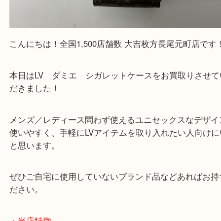
公開日:2025/12/14 最終更新日:2025/11/29
LouisVuitton ルイヴィトン ヴィトン ダミエ シガレットケース（
Louis V
ヴィトン
ダミエ/シガレットケース
N/A
）
全て
ブランド
ルイヴィトン
枚方市
京都