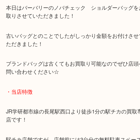
ほかのブログをご覧になりたい方はこちらをクリッ
ださい。
https://daikichi-hirakatanagao.com/news/
Facebook
Twitter
Line
バーバリー ノバチェック ショルダーバッグ
公開日:2025/12/13 最終更新日:2025/11/29
バーバリー ノバチェック ショルダーバッグ（
Burberry バーバリー
ノ
ショルダーバッグ
N/A
）
全て
バッグ
ブランド
バーバリー
枚方市
京都