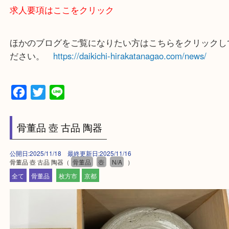
和束町・笠置町・高の原・西大寺・南山城村
城陽市・奈良市・生駒市・大和郡山市
上記に記載がないエリアでもご相談ください！