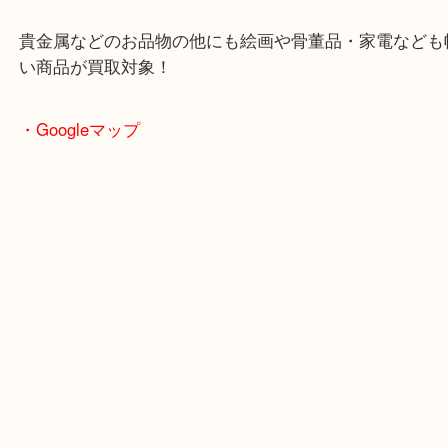
古いバッグとのことでしたがしっかり金額をお付け
ただきました！
ブランドバッグは古くてもお買取り可能なのでぜひ
問い合わせください☆
・当店特徴
JR学研都市線の長尾駅西口より徒歩1分の駅チカの
店です！
駅チカ店舗ですが、店舗前には3台分の無料駐車ス
あります！