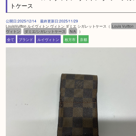
最後に当店では現在正社員を募集しておりますので
る方はお気軽にお問合せください！
求人要項はここをクリック
ほかのブログをご覧になりたい方はこちらをクリッ
ださい。
https://daikichi-hirakatanagao.com/news/
Facebook
Twitter
Line
LouisVuitton ルイヴィトン ヴィトン ダミエ
トケース