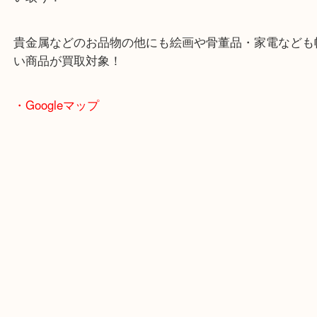
土日も休まず営業中！
全国1,500店舗以上で展開してるスケールメリット
い取り！
貴金属などのお品物の他にも絵画や骨董品・家電な
い商品が買取対象！
・Googleマップ