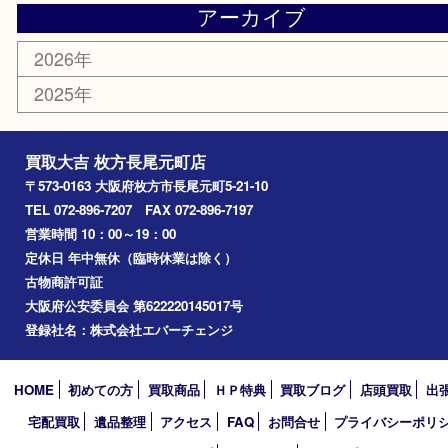
金券
古銭
金貨
記念メダル
喫煙具
鉄道模型
楽器
おもちゃ
携帯電話
切手
お線香
その他
お知らせ
コラム
エリアカテゴリ