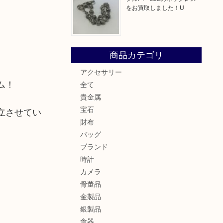
をお買取しました！U
商品カテゴリ
アクセサリー
ム！
全て
貴金属
宝石
立させてい
財布
バッグ
ブランド
時計
カメラ
骨董品
金製品
銀製品
食器