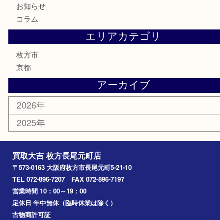
骨董品
金製品
銀製品
食器
テレホンカード
商品券
金券
古銭
金貨
記念メダル
喫煙具
鉄道模型
楽器
おもちゃ
携帯電話
切手