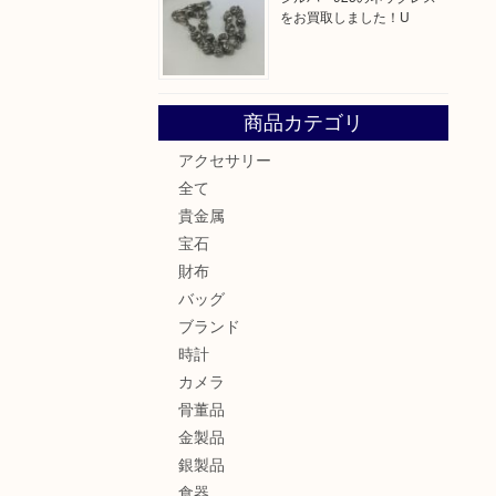
をお買取しました！U
商品カテゴリ
アクセサリー
全て
貴金属
宝石
財布
バッグ
ブランド
時計
カメラ
骨董品
金製品
銀製品
食器