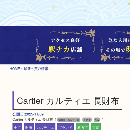
HOME
>
最新の買取情報
>
Cartier カルティエ 長財布
公開日:2025/11/09
Cartier カルティエ 長財布（
）
Cartier カルティエ
長財布
N/A
全て
財布
カルティエ
ブランド
枚方市
京都