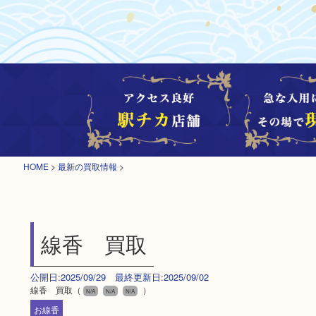
HOME
>
最新の買取情報
>
線香 買取
公開日:2025/09/29 最終更新日:2025/09/02
線香 買取（
）
N/A
N/A
N/A
お線香