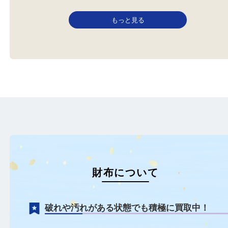
Louis Vuitton
ルイヴィトン
財布
バッグ
ブランド
ルイヴィトン
財布
ルイヴィトン
こんにちは！全国1500店舗数
本日はLV タイガ アジェ
大吉枚方長尾元町店です！ た
お買取りさせていただき
だ…
た！ …
もっと見る