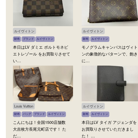
財布
ブランド
ルイヴィトン
財布
ブランド
ブルガリ
こんにちは。大吉長尾元町店で
とてもすてきなブルガリ
す。 本日は Louis Vuitton の
布をお買取りしました！ 
タ…
レ…
ルイヴィトン
ルイヴィトン
財布
ブランド
ルイヴィトン
財布
ルイヴィトン
本日はLV ダミエ ポルトモネビ
モノグラムキャンバスは
エトレゾール をお買取りさせて
ンの象徴的なパターンで
い…
に…