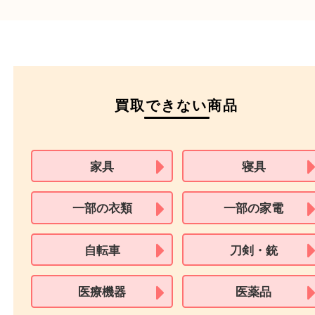
本人
確認書類
運転免許証
マイナンバーカー
パスポート
特別永住者証明書
（日本政府発行のもの
住民基本台帳カード
※在留カードは消費税法改正に伴い令和3年10月1日より、本人確認書
用できません。
※身分証明書の住所に相違がある場合、ご本人様名義の現住所が確認
必要となります。
※18歳未満のお客様からの買取はいたしません。