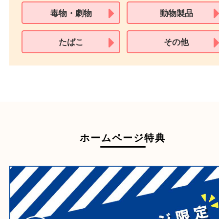
買取できない商品
家具
寝具
一部の衣類
一部の家電
自転車
刀剣・銃
医療機器
医薬品