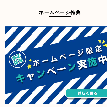
自転車
刀剣・銃
医療機器
医薬品
毒物・劇物
動物製品
たばこ
その他