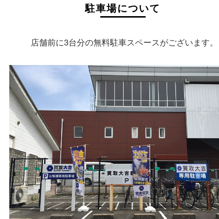
住所
〒573-0163
大阪府枚方市長尾元町5-21-10
フリーダイヤル
0120-11-7207
電話
072-896-7207
営業時間
１０：００～１９：００
最終受付 １８：３０迄