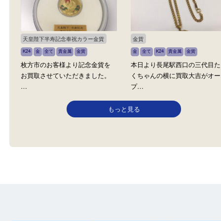
金
金貨
御即位記念10万円金貨
金貨
枚方長尾元町店です。 今日は朝
こんにちは大吉枚方長尾
一で金貨のお買取りからスタ…
です！ 御即位の金貨をお
天皇陛下半寿記念奉祝カラー金貨
金貨
K24
金
全て
貴金属
金貨
金
全て
K24
貴金属
金貨
枚方市のお客様より記念金貨を
本日より長尾駅西口の三
お買取させていただきました。
くちゃんの横に買取大吉
…
プ…
もっと見る