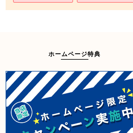
家具
寝具
一部の衣類
一部の家電
自転車
刀剣・銃
医療機器
医薬品
毒物・劇物
動物製品
たばこ
その他