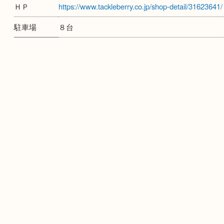
タックルベリー守口163号店
住所
大阪府守口市菊水通2-19-1
電話番号
０６－６９９３－０２３５
ＨＰ
https://www.tackleberry.co.jp/shop-detail/3162
駐車場
８台