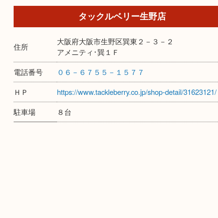
タックルベリー生野店
大阪府大阪市生野区巽東２－３－２
住所
アメニティ･巽１Ｆ
電話番号
０６－６７５５－１５７７
ＨＰ
https://www.tackleberry.co.jp/shop-detail/3162
駐車場
８台