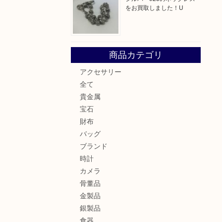
をお買取しました！U
商品カテゴリ
アクセサリー
全て
貴金属
宝石
財布
バッグ
ブランド
時計
カメラ
骨董品
金製品
銀製品
食器