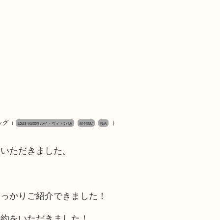
ッグ
（
）
Louis Vuitton ルイ・ヴィトン LV
M44007
N/A
ていただきました。
しっかりご紹介できました！
成約をいただきました！