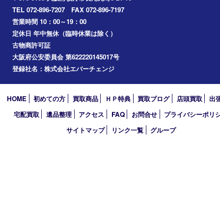
家具
寝具
一部の衣類
一部の家電
自転車
刀剣・銃
医療機器
医薬品
毒物・劇物
動物製品
たばこ
その他