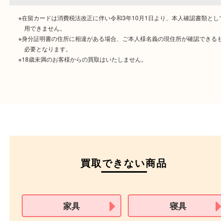
ご成約時に必要なもの
本人
確認書類
運転免許証
マイナンバーカー
パスポート
特別永住者証明書
（日本政府発行のもの
住民基本台帳カード
※在留カードは消費税法改正に伴い令和3年10月1日より、本人確認書
用できません。
※身分証明書の住所に相違がある場合、ご本人様名義の現住所が確認
必要となります。