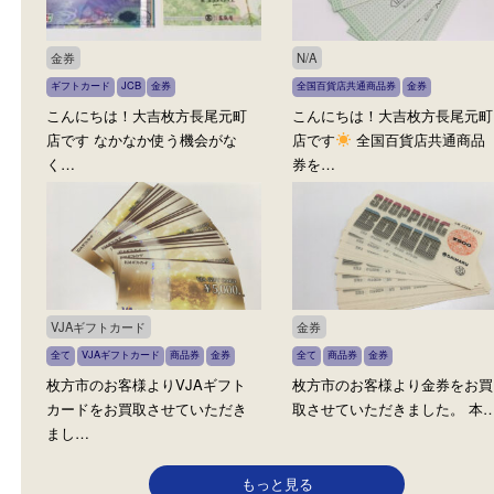
こんにちは
大吉枚方長尾元町
こんにちは！全国1,500
店です！ ギフト券をお買取さ…
大吉枚方長尾元町店です！
金券
N/A
ギフトカード
JCB
金券
全国百貨店共通商品券
金券
こんにちは！大吉枚方長尾元町
こんにちは！大吉枚方長
店です なかなか使う機会がな
店です
全国百貨店共通
く…
券を…