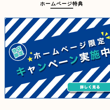
自転車
刀剣・銃
医療機器
医薬品
毒物・劇物
動物製品
たばこ
その他
ホームページ特典