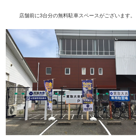
住所
〒573-0163
大阪府枚方市長尾元町5-21-10
フリーダイヤル
0120-11-7207
電話
072-896-7207
営業時間
１０：００～１９：００
最終受付 １８：３０迄