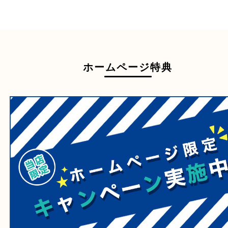
家具
寝具
一部の衣類
一部の家電
自転車
刀剣・銃
医療機器
医薬品
毒物・劇物
動物製品
たばこ
その他